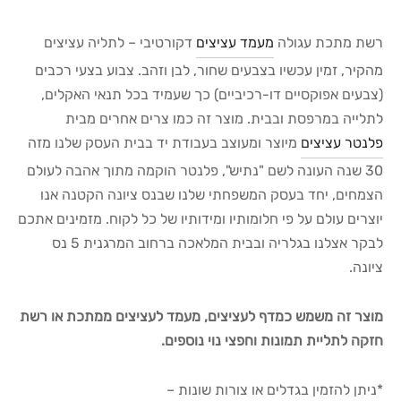
רשת מתכת עגולה
מעמד עציצים
דקורטיבי – לתליה עציצים
מהקיר, זמין עכשיו בצבעים שחור, לבן וזהב. צבוע בצעי רכבים
(צבעים אפוקסיים דו-רכיביים) כך שעמיד בכל תנאי האקלים,
לתלייה במרפסת ובבית. מוצר זה כמו צרים אחרים מבית
פלנטר עציצים
מיוצר ומעוצב בעבודת יד בבית העסק שלנו מזה
30 שנה העונה לשם "נתיש", פלנטר הוקמה מתוך אהבה לעולם
הצמחים, יחד בעסק המשפחתי שלנו שבנס ציונה הקטנה אנו
יוצרים עולם על פי חלומותיו ומידותיו של כל לקוח. מזמינים אתכם
לבקר אצלנו בגלריה ובבית המלאכה ברחוב המרגנית 5 נס
ציונה.
מוצר זה משמש כמדף לעציצים,
מעמד לעציצים ממתכת או רשת
חזקה לתליית תמונות וחפצי נוי נוספים.
*ניתן להזמין בגדלים או צורות שונות –