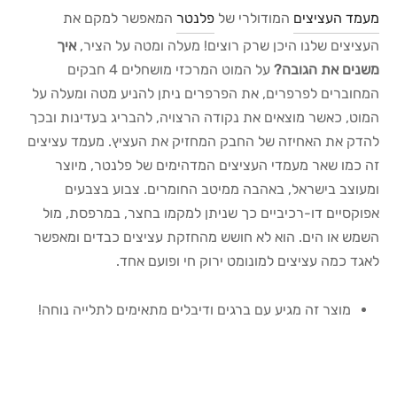
מעמד העציצים
המודולרי של
פלנטר
המאפשר למקם את
העציצים שלנו היכן שרק רוצים! מעלה ומטה על הציר,
איך
משנים את הגובה?
על המוט המרכזי מושחלים 4 חבקים
המחוברים לפרפרים, את הפרפרים ניתן להניע מטה ומעלה על
המוט, כאשר מוצאים את נקודה הרצויה, להבריג בעדינות ובכך
להדק את האחיזה של החבק המחזיק את העציץ. מעמד עציצים
זה כמו שאר מעמדי העציצים המדהימים של פלנטר, מיוצר
ומעוצב בישראל, באהבה ממיטב החומרים. צבוע בצבעים
אפוקסיים דו-רכיביים כך שניתן למקמו בחצר, במרפסת, מול
השמש או הים. הוא לא חושש מהחזקת עציצים כבדים ומאפשר
לאגד כמה עציצים למונומט ירוק חי ופועם אחד.
מוצר זה מגיע עם ברגים ודיבלים מתאימים לתלייה נוחה!