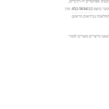
עים אפוקסיים דו-רכיביים,
052-5634112
. זמין
ת המלאכה (בתיאום מראש)
שאר המוצרים של פלנטר נוצרו בעבודת יד ישראלית בעסק המשפחתי שלנו, מזה 30 שנה שאנו מייצרים מוצרים למגזר