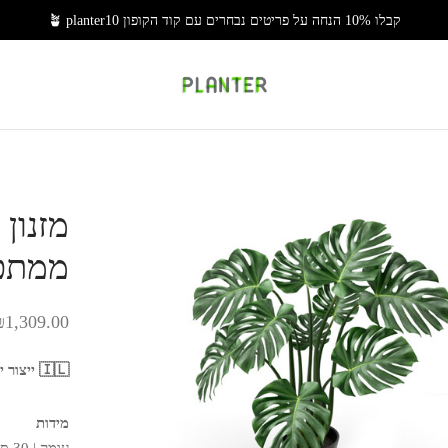
קבלו 10% הנחה על פריטים נבחרים עם קוד הקופון 🪴 planter10
מזנון 
ממתכ
₪
1,309.00
🇮🇱 ייצור ישראלי משפחתי בעבודת יד 🇮🇱
מידות
עומק | 30 ס"מ