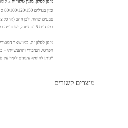
מזנון לסלון
,
מזנון טלוויזיה
2 קומ
זמין בגדלים 80/100/120/150 ס"מ, גובה 70 ס"מ, עומק 30 ס"מ למידות מיוחדות והתאמה אישית ניתן ליצור קשר בווצפ
צבעים שחור, לבן וזהב (או כל 
במרגנית 5 נס ציונה, יש חנייה במקום!
הפרטי, הציבורי והתעשייתי – ב
*ניתן להוסיף עיגונים לקיר על 
מוצרים קשורים