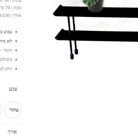
גובה | 70 ס"מ
אורך | 80/100/120/150 ס"מ
צבוע בצ
לא מחל
חומר –
בשילוב
ניתן לע
צבע
שחור
אורך