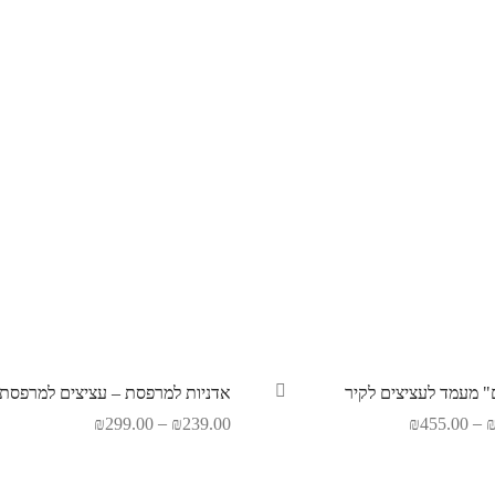
ם" מעמד לעציצים לקיר
אדניות למרפסת – עציצים למרפסת
–
–
₪
299.00
₪
239.00
₪
455.00
רויות
בחר אפשרויות