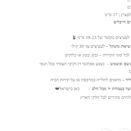
 | 17 ס"מ
ם ודיבלים
ציצים בקוטר של 19-23 ס"מ
🪴
נשיאת משקל –
לעציצים עד 30 קילו
כל סוגי הקירות – גבס, בטון או בלוקים
גשם ובשמש
– בצבע אפוקסי דו-רכיבי העמיד בכל תנאי
יד –
מתאים לתלייה במרפסת או על קירות הבית
וצר בעבודת יד מכל הלב
–
כאן בישראל❤️
וחים מהירים לכל חלקי הארץ