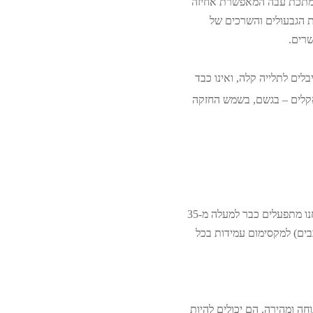
 במתכת עבה המאפשרת אחיזה
 17 ס"מ ועל מסגרתו ניתן ללפף את הגבעולים והשרכים של
שרים.
לים לתלייה קלה, ואינו כבד
האקלים – בגשם, בשמש החזקה
כל מעמדי העציצים של פלנטר מיוצרים בעבודת יד מלאה באהבה! בבית המלאכה המשפחתי שלנו, אותו אנחנו מתפעלים כבר למעלה מ-35
ו-רכיביים (צבעי רכבים) למקסימום עמידות בכל
ם לתלייה נוחה ומהירה. הם יכולים להיות