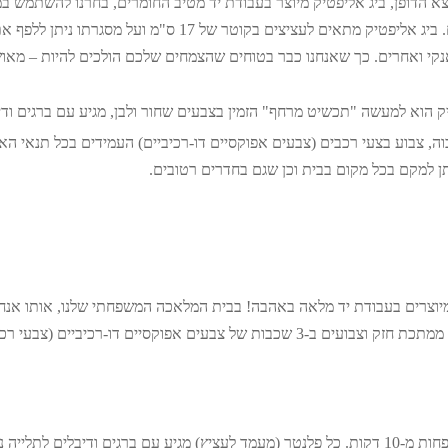
וצא הדופן, ביג אליפטיק מיוצר בעבודת יד מטיב החומרים, בחרנו להשתמש
הדוקה של עציצים קלים וכבדים. ביג אליפטיק מתאים לעציצים בקוטר של
נקי ואחרים. כך שאנחנו כבר בטוחים שהצמחים שלכם הולכים להיות – מאו
ק הוא למעשה "תכשיט מרחף" הזמין בצבעים שחור ולבן, מגיע עם ברגים ודיב
בוה, צבוע בצעי רכבים (צבעים אפוקסיים דו-רכיביים) העמידים בכל תנאי 
תן למקם בכל מקום בבית וכן שגם בחדרים רטובים.
שנה. כל המוצרים שלנו מיוצרים ממתכת חזק וצבועים ב-3 שכבות של צבעים אפוקסיים ד
תלו את המעמד לעציץ שלכם בפחות מ-10 דקות. כל פלנטר (מעמד לעציץ) מגיע עם ברגים ודיבלי