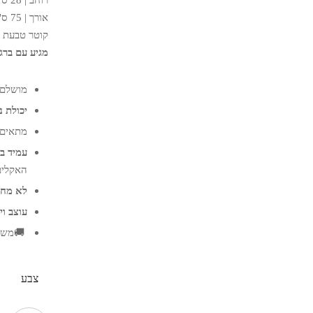
אורך | 75 ס"מ
קוטר טבעת לעציץ
מגיע עם ברגי
מושלם לע
יכולת 
מתאים ל
עמיד ב
האקלים
לא מחל
עוצב וי
🚚
משל
צבע