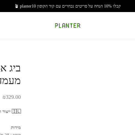
קבלו 10% הנחה על פריטים נבחרים עם קוד הקופון 🪴 planter10
ביג א
מעמד 
₪
329.00
🇮🇱 ייצור ועיצוב ישראלי משפחתי 🇮🇱
מידות
רוחב | 28 ס"מ